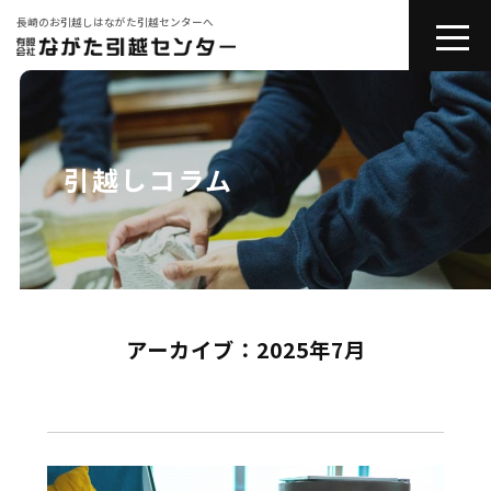
長崎のお引越しはながた引越センターへ
toggle
naviga
会社紹介
お引越しサービス
引越しコラム
その他サービス
コラム
アーカイブ：2025年7月
引越しの豆知識
お問い合わせ