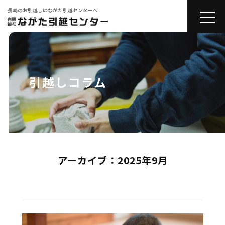
長崎のお引越しはながた引越センターへ
toggle
naviga
会社紹介
お引越しサービス
引越しコラム
その他サービス
コラム
アーカイブ：2025年9月
引越しの豆知識
お問い合わせ