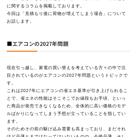
に関するコラムを掲載しております。
今回は「見積もり後に荷物が増えてしまう場合」について
お話します。
お見積り無料！
お気軽にお問い合わせください。
■
エアコンの2027年問題
095-839-1983
現在引っ越し、家電の買い替えを考えている方々の中で注
目されているのがエアコンの2027年問題というトピックで
す。
Webから簡単お見積り！
これは2027年にエアコンの省エネ基準が引き上げられるこ
とで、省エネの性能はそこそこでお値段もお手頃、といっ
【無料】お見積り依頼フォーム
た商品が発売できなくなるため、全体的に高い価格のモデ
ルばかりになってしまう予想が立っていることを指してい
ます。
※ その他のお問い合わせは「
お問い合わせフォー
そのためその前の駆け込み需要も高まっており、まだそれ
ム
」よりお願いいたします。
ほど品薄とまではなってはいないものの、今後品薄、そし