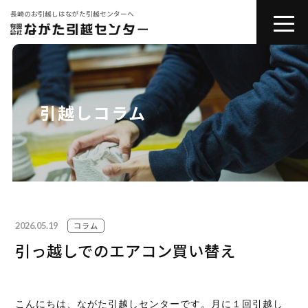
長崎のお引越しはながた引越センターへ
toggle
naviga
会社紹介
お引越しサービス
引越しコラム
その他サービス
コラム
2026.05.19
引越しの豆知識
コラム
引っ越しでのエアコン買い替え
お問い合わせ
こんにちは、ながた引越しセンターです。月に１回引越し