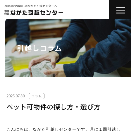
長崎のお引越しはながた引越センターへ
toggle
naviga
会社紹介
お引越しサービス
引越しコラム
その他サービス
コラム
2025.07.30
引越しの豆知識
コラム
ペット可物件の探し方・選び方
お問い合わせ
こんにちは、ながた引越しセンターです。月に１回引越し