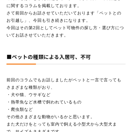
に関するコラムを掲載しております。
さて前回からお話させていただいております「ペットとの
お引越し」、今回も引き続きになります。
お見積り無料！
今回はその第2回としてペット可物件の探し方・選び方につ
お気軽にお問い合わせください。
いてお話させていただきます。
■ペットの種類による入居可、不可
095-839-1983
前回のコラムでもお話しましたがペットと一言で言っても
Webから簡単お見積り！
さまざまな種類がおり、
・犬や猫、ウサギなど
【無料】お見積り依頼フォーム
・熱帯魚など水槽で飼われているもの
・爬虫類など
その他さまざまな動物がいるかと思います。
※ その他のお問い合わせは「
お問い合わせフォー
また犬だけをとっても室内で飼える小型犬から大型犬ま
ム
」よりお願いいたします。
で、サイズもさまざまです。