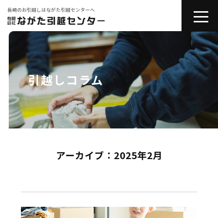
長崎のお引越しはながた引越センターへ
toggle
naviga
会社紹介
お引越しサービス
引越しコラム
その他サービス
コラム
アーカイブ：2025年2月
引越しの豆知識
お問い合わせ