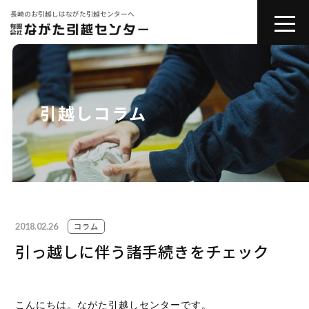
長崎のお引越しはながた引越センターへ
toggle
naviga
会社紹介
お引越しサービス
引越しコラム
その他サービス
コラム
2018.02.26
引越しの豆知識
コラム
引っ越しに伴う諸手続きをチェック
お問い合わせ
こんにちは。ながた引越しセンターです。