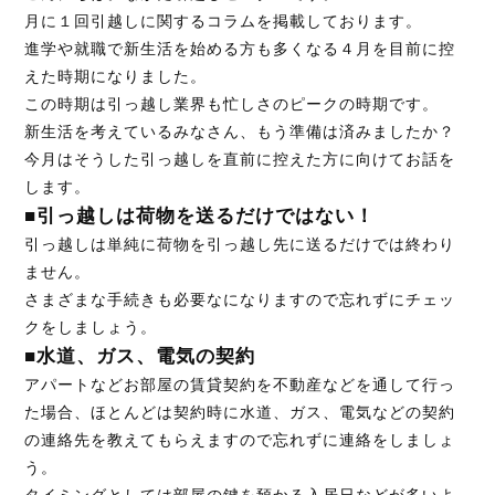
月に１回引越しに関するコラムを掲載しております。
進学や就職で新生活を始める方も多くなる４月を目前に控
えた時期になりました。
お見積り無料！
この時期は引っ越し業界も忙しさのピークの時期です。
お気軽にお問い合わせください。
新生活を考えているみなさん、もう準備は済みましたか？
今月はそうした引っ越しを直前に控えた方に向けてお話を
します。
■引っ越しは荷物を送るだけではない！
095-839-1983
引っ越しは単純に荷物を引っ越し先に送るだけでは終わり
ません。
さまざまな手続きも必要なになりますので忘れずにチェッ
Webから簡単お見積り！
クをしましょう。
■水道、ガス、電気の契約
【無料】お見積り依頼フォーム
アパートなどお部屋の賃貸契約を不動産などを通して行っ
た場合、ほとんどは契約時に水道、ガス、電気などの契約
※ その他のお問い合わせは「
お問い合わせフォー
の連絡先を教えてもらえますので忘れずに連絡をしましょ
ム
」よりお願いいたします。
う。