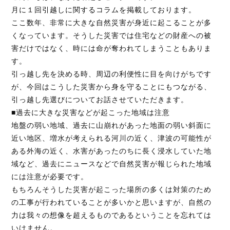
月に１回引越しに関するコラムを掲載しております。
ここ数年、非常に大きな自然災害が身近に起こることが多
くなっています。そうした災害では住宅などの財産への被
お見積り無料！
害だけではなく、時には命が奪われてしまうこともありま
お気軽にお問い合わせください。
す。
引っ越し先を決める時、周辺の利便性に目を向けがちです
が、今回はこうした災害から身を守ることにもつながる、
引っ越し先選びについてお話させていただきます。
095-839-1983
■過去に大きな災害などが起こった地域は注意
地盤の弱い地域、過去に山崩れがあった地面の弱い斜面に
近い地区、増水が考えられる河川の近く、津波の可能性が
Webから簡単お見積り！
ある外海の近く、水害があったのちに長く浸水していた地
域など、過去にニュースなどで自然災害が報じられた地域
【無料】お見積り依頼フォーム
には注意が必要です。
もちろんそうした災害が起こった場所の多くは対策のため
の工事が行われていることが多いかと思いますが、自然の
※ その他のお問い合わせは「
お問い合わせフォー
力は我々の想像を超えるものであるということを忘れては
ム
」よりお願いいたします。
いけません。