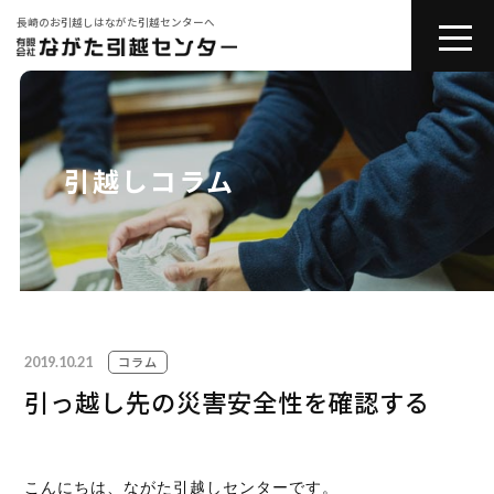
長崎のお引越しはながた引越センターへ
toggle
naviga
会社紹介
お引越しサービス
引越しコラム
その他サービス
コラム
2019.10.21
引越しの豆知識
コラム
引っ越し先の災害安全性を確認する
お問い合わせ
こんにちは、ながた引越しセンターです。