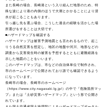
また長崎の場合、長崎港という入り組んだ地形のため、特
殊な波により港の内側のほうで大潮とかかることにより浸
水が起こることもあります。
引っ越し先を選ぶ場合、こうした過去の経験を活かした場
所選びをすることは大切です。
■ハザードマップを確認する
ハザードマップは被害予測地図とも言われるもので、起こ
りうる自然災害を想定し、地区の地盤や河川、地形などの
調査から災害発生時の被害を予想するとともに避難経路を
示した地図のことをいいます。
このハザードマップは、市などの自治体単位で制作され、
市のホームページで公開されており誰でも確認できるよう
になっています。
長崎市の場合、長崎市のホームぺージ
（
https://www.city.nagasaki.lg.jp/
）の中で『危険箇所マッ
プ』または『土砂災害ハザードマップ』という形で公開さ
れています。
また国土交通省国土地理院によるハザードマップポータル