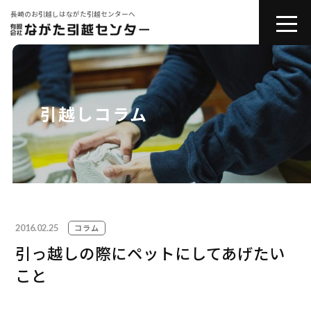
長崎のお引越しはながた引越センターへ
toggle
naviga
会社紹介
お引越しサービス
引越しコラム
その他サービス
コラム
2016.02.25
引越しの豆知識
コラム
引っ越しの際にペットにしてあげたい
こと
お問い合わせ