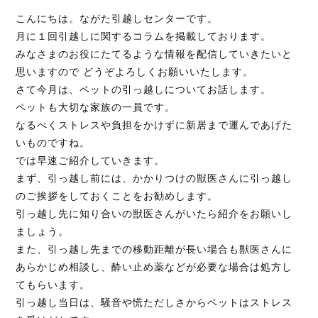
こんにちは。ながた引越しセンターです。
月に１回引越しに関するコラムを掲載しております。
みなさまのお役にたてるような情報を配信していきたいと
お見積り無料！
思いますので どうぞよろしくお願いいたします。
お気軽にお問い合わせください。
さて今月は、ペットの引っ越しについてお話します。
ペットも大切な家族の一員です。
なるべくストレスや負担をかけずに新居まで運んであげた
095-839-1983
いものですね。
では早速ご紹介していきます。
まず、引っ越し前には、かかりつけの獣医さんに引っ越し
のご挨拶をしておくことをお勧めします。
Webから簡単お見積り！
引っ越し先に知り合いの獣医さんがいたら紹介をお願いし
【無料】お見積り依頼フォーム
ましょう。
また、引っ越し先までの移動距離が長い場合も獣医さんに
あらかじめ相談し、酔い止め薬などが必要な場合は処方し
※ その他のお問い合わせは「
お問い合わせフォー
てもらいます。
ム
」よりお願いいたします。
引っ越し当日は、騒音や慌ただしさからペットはストレス