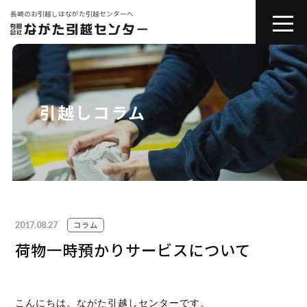
長崎のお引越しはながた引越センターへ
toggle
naviga
会社紹介
お引越しサービス
引越しコラム
その他サービス
コラム
2017.08.27
引越しの豆知識
コラム
荷物一時預かりサービスについて
お問い合わせ
こんにちは。ながた引越しセンターです。