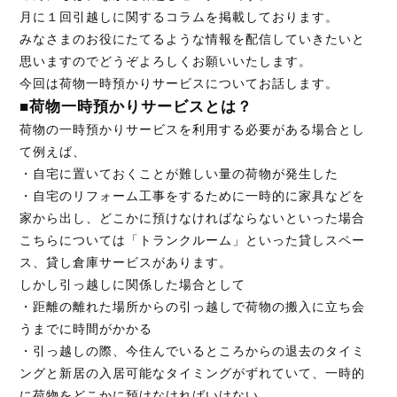
月に１回引越しに関するコラムを掲載しております。
みなさまのお役にたてるような情報を配信していきたいと
思いますのでどうぞよろしくお願いいたします。
お見積り無料！
今回は荷物一時預かりサービスについてお話します。
お気軽にお問い合わせください。
■荷物一時預かりサービスとは？
荷物の一時預かりサービスを利用する必要がある場合とし
て例えば、
・自宅に置いておくことが難しい量の荷物が発生した
095-839-1983
・自宅のリフォーム工事をするために一時的に家具などを
家から出し、どこかに預けなければならないといった場合
こちらについては「トランクルーム」といった貸しスペー
Webから簡単お見積り！
ス、貸し倉庫サービスがあります。
しかし引っ越しに関係した場合として
【無料】お見積り依頼フォーム
・距離の離れた場所からの引っ越しで荷物の搬入に立ち会
うまでに時間がかかる
・引っ越しの際、今住んでいるところからの退去のタイミ
※ その他のお問い合わせは「
お問い合わせフォー
ングと新居の入居可能なタイミングがずれていて、一時的
ム
」よりお願いいたします。
に荷物をどこかに預けなければいけない