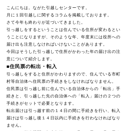
こんにちは。ながた引越しセンターです。
月に１回引越しに関するコラムを掲載しております。
さて今年も終わりが近づいてきました。
お見積り無料！
引っ越しをするということは住んでいる住所が変わるとい
お気軽にお問い合わせください。
うことになりますが、そのような年、年度末には役所への
届け出も注意しなければいけないことがあります。
今回はそうした引っ越しで住所がかわった年の届け出の注
095-839-1983
意について紹介します。
■住民票の転出・転入
引っ越しをすると住所がかわりますので、住んでいる市町
Webから簡単お見積り！
村等自治体へ住民票の手続きをしなければなりません。
住民票は引っ越し前に住んでいる自治体からの「転出」手
【無料】お見積り依頼フォーム
続きと、引っ越した先の自治体への「転入」届けの２つの
手続きがセットで必要となります。
転出届けは引っ越す前の１４日の間に手続きを行い、転入
※ その他のお問い合わせは「
お問い合わせフォー
届けは引っ越し後１４日以内に手続きを行わなければなり
ム
」よりお願いいたします。
ません。