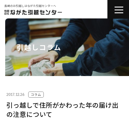
長崎のお引越しはながた引越センターへ
toggle
naviga
会社紹介
お引越しサービス
引越しコラム
その他サービス
コラム
2017.12.26
引越しの豆知識
コラム
引っ越しで住所がかわった年の届け出
の注意について
お問い合わせ