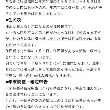
ちなみに行政機関は年末年始の１２月２９日～１月３日ま
での６日間はお休みの為、年末年始に引っ越しや 手続きを
考えている場合は注意しましょう。
■住民税
住所が変わると気になるのが住民税です。
もちろん県や市など自治体がかわらなければそのままです
が、他の自治体に引っ越しをした場合は住民税を納める先
もかわってきます。
住民税はその年の１月１日に住民票がある自治体に収める
ということになっています。
例として今年（平成２９年）に○市に住民票があり、途中３
月に△市に引っ越しをして住民票が移った場合、平成２９
年中は○市への住民税の納税となります。
■年末調整・確定申告
年末調整や確定申告はそれら手続きを行う時点で住んでい
る自治体で行うことになります。
しかし、手続きの為の通知は上のように住民票があった前
の住所の自治体からきますので注意が必要です。