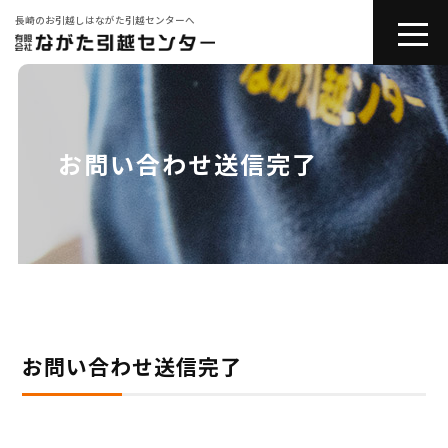
長崎のお引越しはながた引越センターへ
toggle
naviga
会社紹介
お引越しサービス
お問い合わせ送信完了
その他サービス
コラム
引越しの豆知識
お問い合わせ送信完了
お問い合わせ