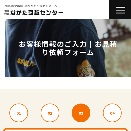
長崎のお引越しはながた引越センターへ
toggle
naviga
会社紹介
お客様情報のご入力｜お見積
お引越しサービス
り依頼フォーム
その他サービス
コラム
引越しの豆知識
01
02
03
04
お問い合わせ