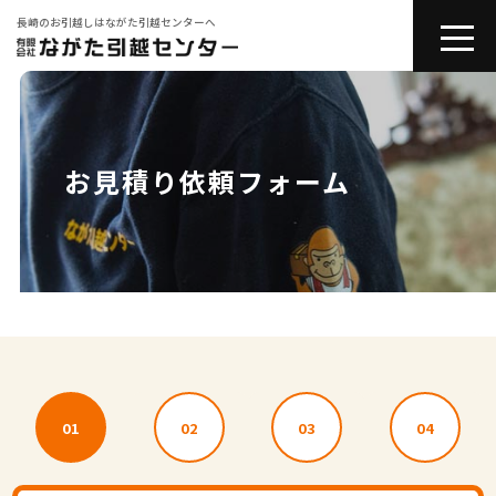
長崎のお引越しはながた引越センターへ
toggle
naviga
会社紹介
お引越しサービス
お見積り依頼フォーム
その他サービス
コラム
引越しの豆知識
01
02
03
04
お問い合わせ