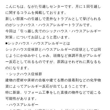
こんにちは、ながた引越しセンターです。月に１回引越し
に関するコラムを掲載しております。
新しい部屋への引越しで意外なトラブルとして挙げられる
お見積り無料！
のがシックハウス・ハウスアレルギートラブルです。
お気軽にお問い合わせください。
今回は「引っ越し先でのシックハウス・ハウスアレルギー
対策」についてお話しようと思います。
■シックハウス・ハウスアレルギーとは
095-839-1983
シックハウス症候群とハウスアレルギーの症状としては同
じようにかゆみやくしゃみ、頭痛など体調不良がアレルギ
ー反応として出るものですが、原因はそれぞれに異なるも
のになります。
Webから簡単お見積り！
・シックハウス症候群
【無料】お見積り依頼フォーム
建物の壁材や床材の合板や建てる際の接着剤などの化学物
資によってアレルギー反応が出てしまうことです。
特に新築、リフォーム工事をした直後の物件などで起こる
※ その他のお問い合わせは「
お問い合わせフォー
可能性があります。
ム
」よりお願いいたします。
・ハウスアレルギー