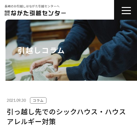
長崎のお引越しはながた引越センターへ
toggle
naviga
会社紹介
お引越しサービス
引越しコラム
その他サービス
コラム
2021.09.30
引越しの豆知識
コラム
引っ越し先でのシックハウス・ハウス
アレルギー対策
お問い合わせ