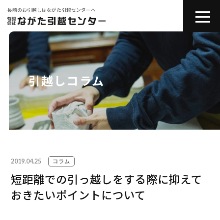
長崎のお引越しはながた引越センターへ
toggle
naviga
会社紹介
お引越しサービス
引越しコラム
その他サービス
コラム
2019.04.25
引越しの豆知識
コラム
短距離での引っ越しをする際に抑えて
おきたいポイントについて
お問い合わせ