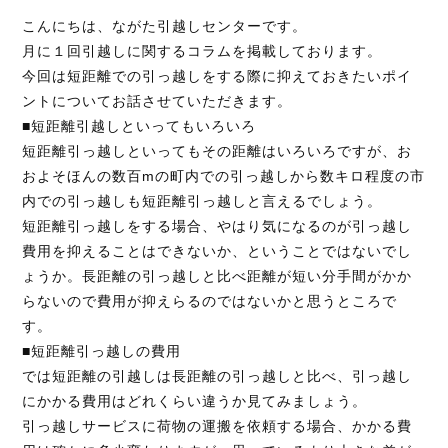
こんにちは、ながた引越しセンターです。
月に１回引越しに関するコラムを掲載しております。
今回は短距離での引っ越しをする際に抑えておきたいポイ
お見積り無料！
ントについてお話させていただきます。
お気軽にお問い合わせください。
■短距離引越しといってもいろいろ
短距離引っ越しといってもその距離はいろいろですが、お
およそほんの数百mの町内での引っ越しから数キロ程度の市
095-839-1983
内での引っ越しも短距離引っ越しと言えるでしょう。
短距離引っ越しをする場合、やはり気になるのが引っ越し
費用を抑えることはできないか、ということではないでし
ょうか。長距離の引っ越しと比べ距離が短い分手間がかか
Webから簡単お見積り！
らないので費用が抑えらるのではないかと思うところで
【無料】お見積り依頼フォーム
す。
■短距離引っ越しの費用
では短距離の引越しは長距離の引っ越しと比べ、引っ越し
※ その他のお問い合わせは「
お問い合わせフォー
にかかる費用はどれくらい違うか見てみましょう。
ム
」よりお願いいたします。
引っ越しサービスに荷物の運搬を依頼する場合、かかる費